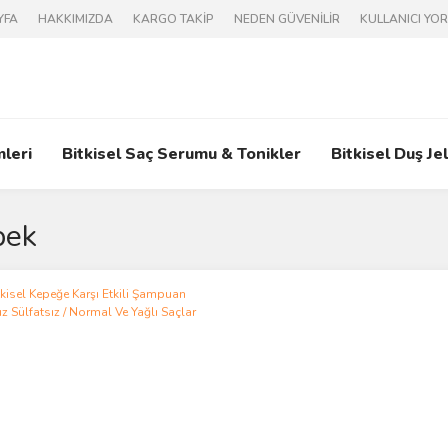
YFA
HAKKIMIZDA
KARGO TAKİP
NEDEN GÜVENİLİR
KULLANICI YO
mleri
Bitkisel Saç Serumu & Tonikler
Bitkisel Duş Jel
pek