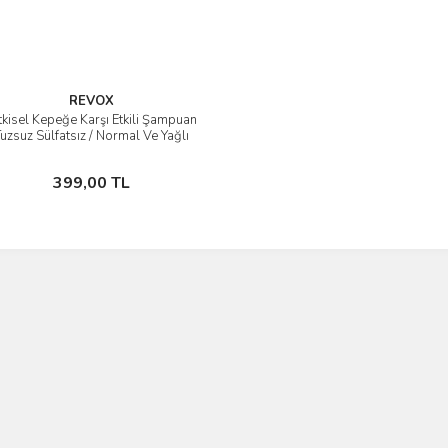
REVOX
tkisel Kepeğe Karşı Etkili Şampuan
İncele
uzsuz Sülfatsız / Normal Ve Yağlı
Saçlar için
Sepete Ekle
399,00 TL