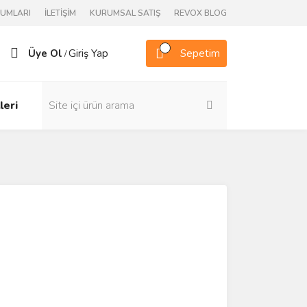
RUMLARI
İLETİŞİM
KURUMSAL SATIŞ
REVOX BLOG
Üye Ol
Giriş Yap
Sepetim
/
leri