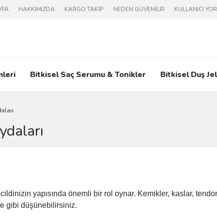
YFA
HAKKIMIZDA
KARGO TAKİP
NEDEN GÜVENİLİR
KULLANICI YO
mleri
Bitkisel Saç Serumu & Tonikler
Bitkisel Duş Jel
aları
ydaları
ildinizin yapısında önemli bir rol oynar. Kemikler, kaslar, tendo
e gibi düşünebilirsiniz.