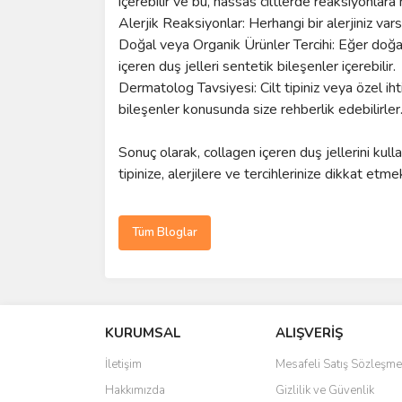
içerebilir ve bu, hassas ciltlerde reaksiyonlara 
Alerjik Reaksiyonlar: Herhangi bir alerjiniz vars
Doğal veya Organik Ürünler Tercihi: Eğer doğal 
içeren duş jelleri sentetik bileşenler içerebilir.
Dermatolog Tavsiyesi: Cilt tipiniz veya özel ih
bileşenler konusunda size rehberlik edebilirler
Sonuç olarak, collagen içeren duş jellerini kulla
tipinize, alerjilere ve tercihlerinize dikkat et
Tüm Bloglar
KURUMSAL
ALIŞVERİŞ
İletişim
Mesafeli Satış Sözleşme
Hakkımızda
Gizlilik ve Güvenlik