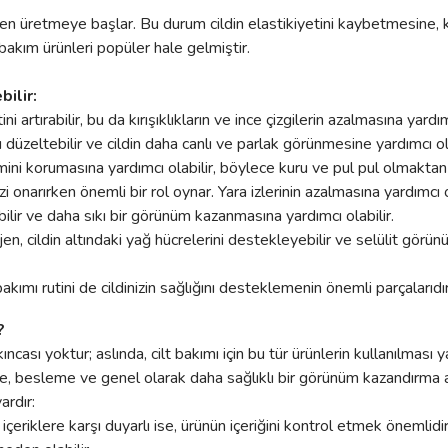
jen üretmeye başlar. Bu durum cildin elastikiyetini kaybetmesine, k
 bakım ürünleri popüler hale gelmiştir.
bilir:
ni artırabilir, bu da kırışıklıkların ve ince çizgilerin azalmasına yardım
 düzeltebilir ve cildin daha canlı ve parlak görünmesine yardımcı ola
mini korumasına yardımcı olabilir, böylece kuru ve pul pul olmaktan k
zi onarırken önemli bir rol oynar. Yara izlerinin azalmasına yardımcı o
bilir ve daha sıkı bir görünüm kazanmasına yardımcı olabilir.
en, cildin altındaki yağ hücrelerini destekleyebilir ve selülit görü
t bakımı rutini de cildinizin sağlığını desteklemenin önemli parçalarıdır
?
ncası yoktur; aslında, cilt bakımı için bu tür ürünlerin kullanılması y
rme, besleme ve genel olarak daha sağlıklı bir görünüm kazandırma a
ardır:
 içeriklere karşı duyarlı ise, ürünün içeriğini kontrol etmek önemlid