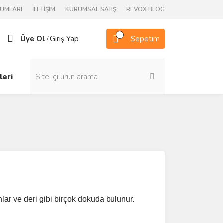
RUMLARI
İLETİŞİM
KURUMSAL SATIŞ
REVOX BLOG
Üye Ol
Giriş Yap
Sepetim
/
leri
nlar ve deri gibi birçok dokuda bulunur.