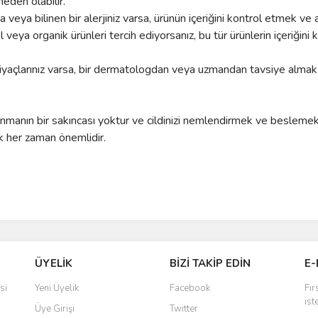
neden olabilir.
a veya bilinen bir alerjiniz varsa, ürünün içeriğini kontrol etmek ve 
veya organik ürünleri tercih ediyorsanız, bu tür ürünlerin içeriğini
tiyaçlarınız varsa, bir dermatologdan veya uzmandan tavsiye almak en
.
nmanın bir sakıncası yoktur ve cildinizi nemlendirmek ve beslemek içi
mek her zaman önemlidir.
ÜYELİK
BİZİ TAKİP EDİN
E-
si
Yeni Üyelik
Facebook
Fır
ist
Üye Girişi
Twitter