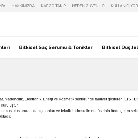
YFA
HAKKIMIZDA
KARGO TAKİP
NEDEN GÜVENİLİR
KULLANICI YO
mleri
Bitkisel Saç Serumu & Tonikler
Bitkisel Duş Jel
at, Madencilik, Elektronik, Enerji ve Kozmetik sektöründe faaliyet gösteren
LTS TE
 kuruluştur.
 olmuş uluslararası danışmanları ve teknik kadrosu ile endüstrinin önde gelen sektör
aktadır.