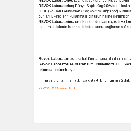
REVOX Laboratories
kozmetik sektöründe kişisel bakım ile 
REVOX Laboratories;
Dünya Sağlık Örgütü/World Health 
(CDC) ve Hair Foundation / Saç Vakfı ve diğer sağlık kurum/
bunları tüketicilerin kullanması için ürün haline getirmiştir.
REVOX Laboratories;
ürünlerinde dünyanın çeşitli yerler
modern tesislerde işlenmesininden sonra sağlanan saf kom
Revox Laboratories
tesisleri
tüm çalışma alanları amel
Revox Laboratories olarak
tüm ürünlerimizi T.C. Sağ
ortamda üretmekteyiz.
Firma ve ürünlerimiz hakkında detaylı bilgi için aşağıdaki 
www.revox.com.tr