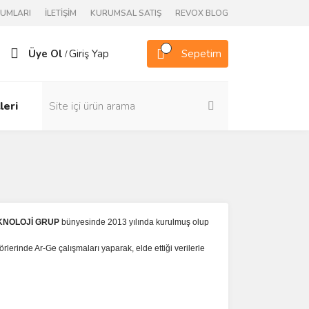
RUMLARI
İLETİŞİM
KURUMSAL SATIŞ
REVOX BLOG
Üye Ol
Giriş Yap
Sepetim
/
leri
KNOLOJİ GRUP
bünyesinde 2013 yılında kurulmuş olup
lerinde Ar-Ge çalışmaları yaparak, elde ettiği verilerle