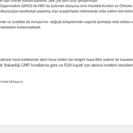
ilgili olarak yüksek kalitede, pek çok yeni ürün geliştirmiştir.
Organization (WHO) ile ABD’de bulunan dünyaca ünlü Hastalık Kontrol ve Önleme 
kuruluşları tarafından yapılmış olan araştırmalar neticesinde elde edilen tüm bilims
inde ve özellikle de Avrupa’nın değişik bölgelerinde organik tarımdan elde edilen v
pleksleri kullanmaktadır.
iyathane hava
kalitesinde steril hava üreten tse belgeli hepa filtre
sistemi ile havalan
lik Bakanliği GMP kurallarına
göre ve FDA kayitli son derece modern tesisler
linke tıklaynız.