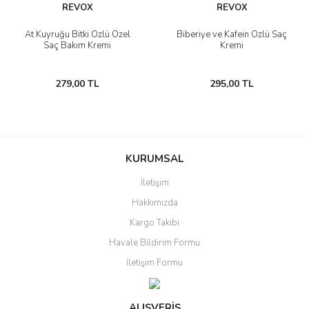
REVOX
REVOX
At Kuyruğu Bitki Özlü Özel
Biberiye ve Kafein Özlü Saç
Saç Bakım Kremi
Kremi
279,00 TL
295,00 TL
KURUMSAL
İletişim
Hakkımızda
Kargo Takibi
Havale Bildirim Formu
İletişim Formu
ALIŞVERİŞ