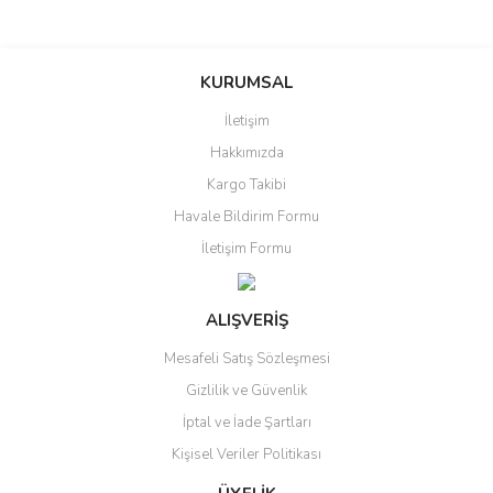
Bu ürüne ilk yorumu siz yapın!
KURUMSAL
İletişim
Yorum Yaz
Hakkımızda
Kargo Takibi
Havale Bildirim Formu
İletişim Formu
ALIŞVERİŞ
Mesafeli Satış Sözleşmesi
Gizlilik ve Güvenlik
İptal ve İade Şartları
Kişisel Veriler Politikası