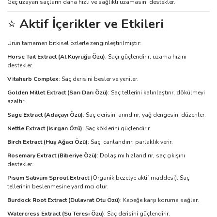
Geç uzayan saçların daha hızlı ve sağlıklı uzamasını destekler.
⭐
Aktif İçerikler ve Etkileri
Ürün tamamen bitkisel özlerle zenginleştirilmiştir:
Horse Tail Extract (At Kuyruğu Özü)
: Saçı güçlendirir, uzama hızını
destekler.
Vitaherb Complex
: Saç derisini besler ve yeniler.
Golden Millet Extract (Sarı Darı Özü)
: Saç tellerini kalınlaştırır, dökülmeyi
azaltır.
Sage Extract (Adaçayı Özü)
: Saç derisini arındırır, yağ dengesini düzenler.
Nettle Extract (Isırgan Özü)
: Saç köklerini güçlendirir.
Birch Extract (Huş Ağacı Özü)
: Saçı canlandırır, parlaklık verir.
Rosemary Extract (Biberiye Özü)
: Dolaşımı hızlandırır, saç çıkışını
destekler.
Pisum Sativum Sprout Extract
(Organik bezelye aktif maddesi): Saç
tellerinin beslenmesine yardımcı olur.
Burdock Root Extract (Dulavrat Otu Özü)
: Kepeğe karşı koruma sağlar.
Watercress Extract (Su Teresi Özü)
: Saç derisini güçlendirir.